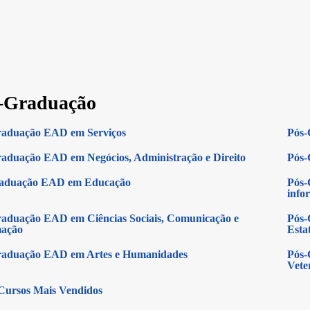
-Graduação
raduação EAD em Serviços
Pós-
aduação EAD em Negócios, Administração e Direito
Pós-
raduação EAD em Educação
Pós-
info
aduação EAD em Ciências Sociais, Comunicação e
Pós-
mação
Estat
raduação EAD em Artes e Humanidades
Pós-
Vete
Cursos Mais Vendidos