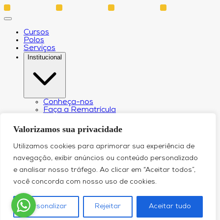
Cursos
Polos
Serviços
Institucional
Conheça-nos
Faça a Rematrícula
Biblioteca
Estatuto e Regimento
Valorizamos sua privacidade
Regulamento Extraordinário Aproveitamento
Resoluções e Portarias
Utilizamos cookies para aprimorar sua experiência de
Política de Privacidade
Egressos
navegação, exibir anúncios ou conteúdo personalizado
CPA – Comissão Própria de Avaliação
e analisar nosso tráfego. Ao clicar em “Aceitar todos”,
Núcleo de Prática Jurídica
Revistas
você concorda com nosso uso de cookies.
Projeto de Extensão
Relatório de Transparência Salarial
Canal de Comunicação do DPO
Personalizar
Rejeitar
Aceitar tudo
Blog