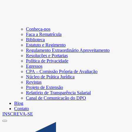
Conheça-nos
Faça a Rematrícula
Biblioteca
Estatuto e Regimento
Regulamento Extraordinário Aproveitamento
Resoluções e Portarias
Política de Privacidade
Egressos
CPA – Comissão Própria de Avaliação
Núcleo de Prática Jurídica
Revistas
Projeto de Extensão
Relatório de Transparência Salarial
Canal de Comunicação do DPO
Blog
Contato
INSCREVA-SE