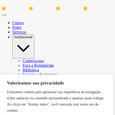
Cursos
Polos
Serviços
Institucional
Conheça-nos
Faça a Rematrícula
Biblioteca
Estatuto e Regimento
Regulamento Extraordinário Aproveitamento
Valorizamos sua privacidade
Resoluções e Portarias
Política de Privacidade
Utilizamos cookies para aprimorar sua experiência de navegação,
Egressos
CPA – Comissão Própria de Avaliação
exibir anúncios ou conteúdo personalizado e analisar nosso tráfego.
Núcleo de Prática Jurídica
Ao clicar em “Aceitar todos”, você concorda com nosso uso de
Revistas
cookies.
Projeto de Extensão