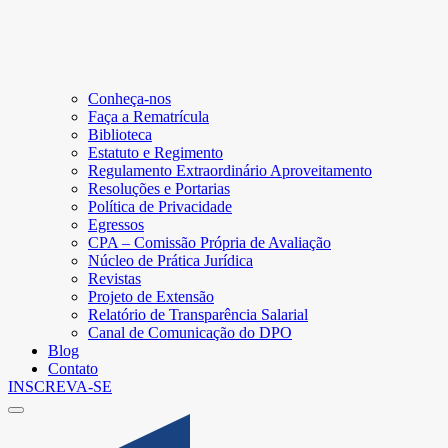
Conheça-nos
Faça a Rematrícula
Biblioteca
Estatuto e Regimento
Regulamento Extraordinário Aproveitamento
Resoluções e Portarias
Política de Privacidade
Egressos
CPA – Comissão Própria de Avaliação
Núcleo de Prática Jurídica
Revistas
Projeto de Extensão
Relatório de Transparência Salarial
Canal de Comunicação do DPO
Blog
Contato
INSCREVA-SE