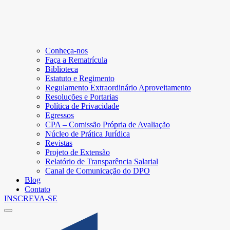
Conheça-nos
Faça a Rematrícula
Biblioteca
Estatuto e Regimento
Regulamento Extraordinário Aproveitamento
Resoluções e Portarias
Política de Privacidade
Egressos
CPA – Comissão Própria de Avaliação
Núcleo de Prática Jurídica
Revistas
Projeto de Extensão
Relatório de Transparência Salarial
Canal de Comunicação do DPO
Blog
Contato
INSCREVA-SE