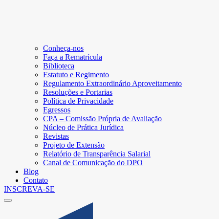
Conheça-nos
Faça a Rematrícula
Biblioteca
Estatuto e Regimento
Regulamento Extraordinário Aproveitamento
Resoluções e Portarias
Política de Privacidade
Egressos
CPA – Comissão Própria de Avaliação
Núcleo de Prática Jurídica
Revistas
Projeto de Extensão
Relatório de Transparência Salarial
Canal de Comunicação do DPO
Blog
Contato
INSCREVA-SE