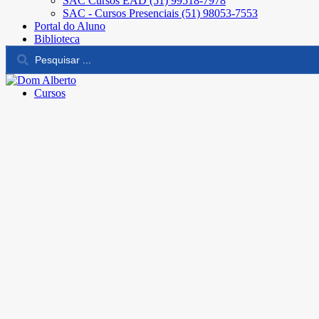
SAC Cursos EAD (51) 99518-7978
SAC - Cursos Presenciais (51) 98053-7553
Portal do Aluno
Biblioteca
Cursos