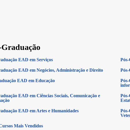
-Graduação
raduação EAD em Serviços
Pós-
aduação EAD em Negócios, Administração e Direito
Pós-
raduação EAD em Educação
Pós-
info
aduação EAD em Ciências Sociais, Comunicação e
Pós-
mação
Estat
raduação EAD em Artes e Humanidades
Pós-
Vete
Cursos Mais Vendidos