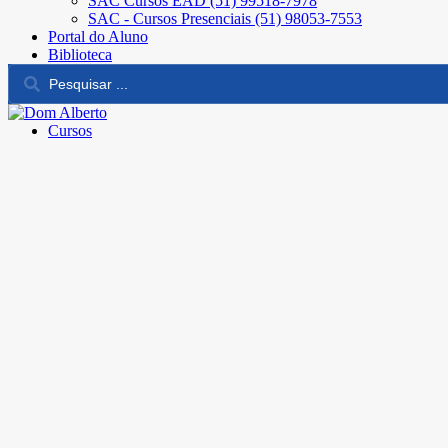
SAC Cursos EAD (51) 99518-7978
SAC - Cursos Presenciais (51) 98053-7553
Portal do Aluno
Biblioteca
Cursos