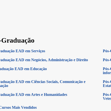
-Graduação
raduação EAD em Serviços
Pós-
aduação EAD em Negócios, Administração e Direito
Pós-
raduação EAD em Educação
Pós-
info
aduação EAD em Ciências Sociais, Comunicação e
Pós-
mação
Estat
raduação EAD em Artes e Humanidades
Pós-
Vete
Cursos Mais Vendidos