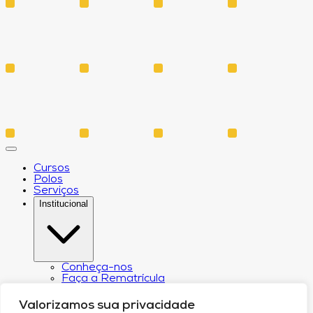
Cursos
Polos
Serviços
Institucional
Conheça-nos
Faça a Rematrícula
Biblioteca
Estatuto e Regimento
Valorizamos sua privacidade
Regulamento Extraordinário Aproveitamento