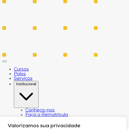
Cursos
Polos
Serviços
Institucional
Conheça-nos
Faça a Rematrícula
Biblioteca
Estatuto e Regimento
Valorizamos sua privacidade
Regulamento Extraordinário Aproveitamento