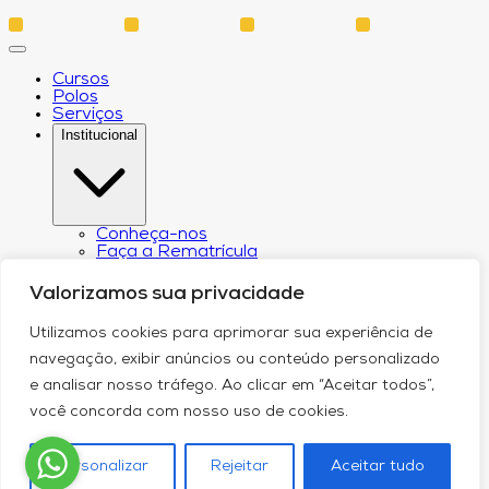
Cursos
Polos
Serviços
Institucional
Conheça-nos
Faça a Rematrícula
Biblioteca
Estatuto e Regimento
Valorizamos sua privacidade
Regulamento Extraordinário Aproveitamento
Resoluções e Portarias
Utilizamos cookies para aprimorar sua experiência de
Política de Privacidade
Egressos
navegação, exibir anúncios ou conteúdo personalizado
CPA – Comissão Própria de Avaliação
e analisar nosso tráfego. Ao clicar em “Aceitar todos”,
Núcleo de Prática Jurídica
Revistas
você concorda com nosso uso de cookies.
Projeto de Extensão
Relatório de Transparência Salarial
Canal de Comunicação do DPO
Personalizar
Rejeitar
Aceitar tudo
Blog