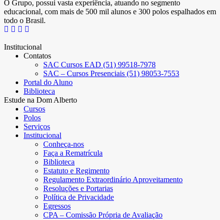
O Grupo, possui vasta experiência, atuando no segmento
educacional, com mais de 500 mil alunos e 300 polos espalhados em
todo o Brasil.
Institucional
Contatos
SAC Cursos EAD (51) 99518-7978
SAC – Cursos Presenciais (51) 98053-7553
Portal do Aluno
Biblioteca
Estude na Dom Alberto
Cursos
Polos
Serviços
Institucional
Conheça-nos
Faça a Rematrícula
Biblioteca
Estatuto e Regimento
Regulamento Extraordinário Aproveitamento
Resoluções e Portarias
Política de Privacidade
Egressos
CPA – Comissão Própria de Avaliação