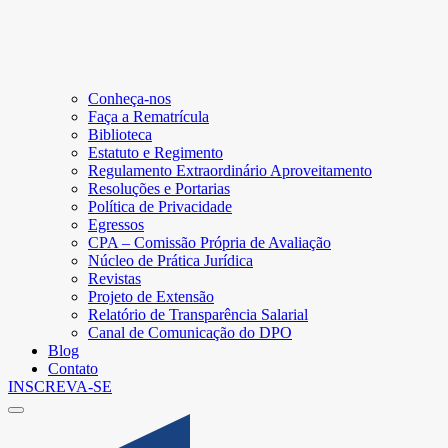
Conheça-nos
Faça a Rematrícula
Biblioteca
Estatuto e Regimento
Regulamento Extraordinário Aproveitamento
Resoluções e Portarias
Política de Privacidade
Egressos
CPA – Comissão Própria de Avaliação
Núcleo de Prática Jurídica
Revistas
Projeto de Extensão
Relatório de Transparência Salarial
Canal de Comunicação do DPO
Blog
Contato
INSCREVA-SE