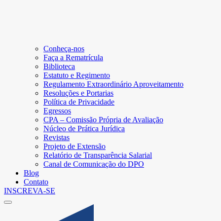
Conheça-nos
Faça a Rematrícula
Biblioteca
Estatuto e Regimento
Regulamento Extraordinário Aproveitamento
Resoluções e Portarias
Política de Privacidade
Egressos
CPA – Comissão Própria de Avaliação
Núcleo de Prática Jurídica
Revistas
Projeto de Extensão
Relatório de Transparência Salarial
Canal de Comunicação do DPO
Blog
Contato
INSCREVA-SE