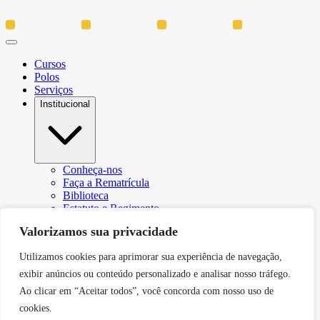
Cursos
Polos
Serviços
Institucional
Conheça-nos
Faça a Rematrícula
Biblioteca
Estatuto e Regimento
Regulamento Extraordinário Aproveitamento
Valorizamos sua privacidade
Resoluções e Portarias
Política de Privacidade
Utilizamos cookies para aprimorar sua experiência de navegação,
Egressos
CPA – Comissão Própria de Avaliação
exibir anúncios ou conteúdo personalizado e analisar nosso tráfego.
Núcleo de Prática Jurídica
Ao clicar em “Aceitar todos”, você concorda com nosso uso de
Revistas
cookies.
Projeto de Extensão