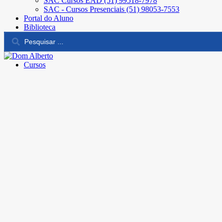
SAC Cursos EAD (51) 99518-7978
SAC - Cursos Presenciais (51) 98053-7553
Portal do Aluno
Biblioteca
Cursos