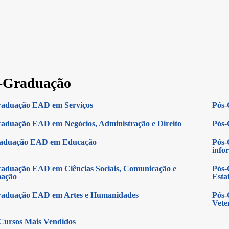
-Graduação
raduação EAD em Serviços
Pós-
aduação EAD em Negócios, Administração e Direito
Pós-
raduação EAD em Educação
Pós-
info
aduação EAD em Ciências Sociais, Comunicação e
Pós-
mação
Estat
raduação EAD em Artes e Humanidades
Pós-
Vete
Cursos Mais Vendidos