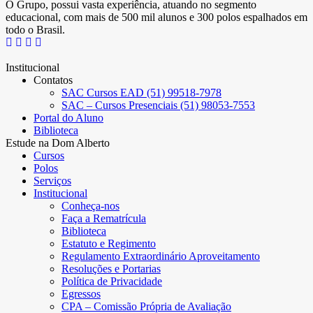
O Grupo, possui vasta experiência, atuando no segmento
educacional, com mais de 500 mil alunos e 300 polos espalhados em
todo o Brasil.
Institucional
Contatos
SAC Cursos EAD (51) 99518-7978
SAC – Cursos Presenciais (51) 98053-7553
Portal do Aluno
Biblioteca
Estude na Dom Alberto
Cursos
Polos
Serviços
Institucional
Conheça-nos
Faça a Rematrícula
Biblioteca
Estatuto e Regimento
Regulamento Extraordinário Aproveitamento
Resoluções e Portarias
Política de Privacidade
Egressos
CPA – Comissão Própria de Avaliação