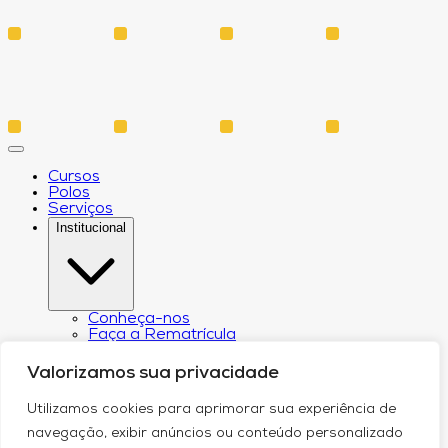
Cursos
Polos
Serviços
Institucional
Conheça-nos
Faça a Rematrícula
Biblioteca
Estatuto e Regimento
Valorizamos sua privacidade
Regulamento Extraordinário Aproveitamento
Resoluções e Portarias
Utilizamos cookies para aprimorar sua experiência de
Política de Privacidade
Egressos
navegação, exibir anúncios ou conteúdo personalizado
CPA – Comissão Própria de Avaliação