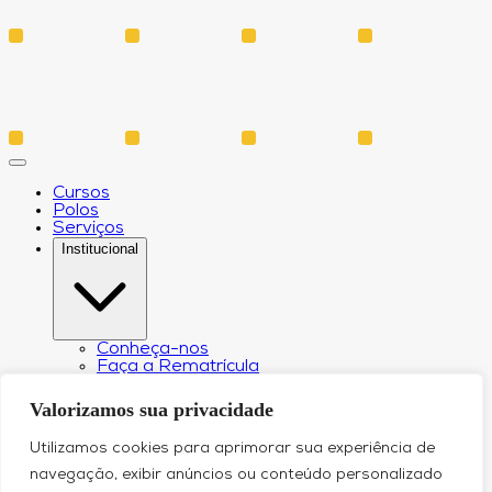
Cursos
Polos
Serviços
Institucional
Conheça-nos
Faça a Rematrícula
Biblioteca
Estatuto e Regimento
Valorizamos sua privacidade
Regulamento Extraordinário Aproveitamento
Resoluções e Portarias
Utilizamos cookies para aprimorar sua experiência de
Política de Privacidade
Egressos
navegação, exibir anúncios ou conteúdo personalizado
CPA – Comissão Própria de Avaliação