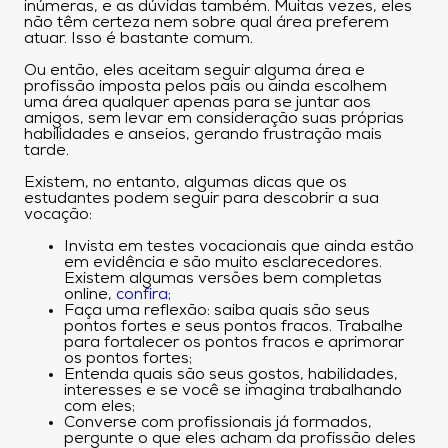
inúmeras, e as dúvidas também. Muitas vezes, eles
não têm certeza nem sobre qual área preferem
atuar. Isso é bastante comum.
Ou então, eles aceitam seguir alguma área e
profissão imposta pelos pais ou ainda escolhem
uma área qualquer apenas para se juntar aos
amigos, sem levar em consideração suas próprias
habilidades e anseios, gerando frustração mais
tarde.
Existem, no entanto, algumas dicas que os
estudantes podem seguir para descobrir a sua
vocação:
Invista em testes vocacionais que ainda estão
em evidência e são muito esclarecedores.
Existem algumas versões bem completas
online,
confira
;
Faça uma reflexão: saiba quais são seus
pontos fortes e seus pontos fracos. Trabalhe
para fortalecer os pontos fracos e aprimorar
os pontos fortes;
Entenda quais são seus gostos, habilidades,
interesses e se você se imagina trabalhando
com eles;
Converse com profissionais já formados,
pergunte o que eles acham da profissão deles