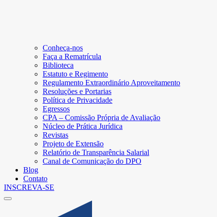
Conheça-nos
Faça a Rematrícula
Biblioteca
Estatuto e Regimento
Regulamento Extraordinário Aproveitamento
Resoluções e Portarias
Política de Privacidade
Egressos
CPA – Comissão Própria de Avaliação
Núcleo de Prática Jurídica
Revistas
Projeto de Extensão
Relatório de Transparência Salarial
Canal de Comunicação do DPO
Blog
Contato
INSCREVA-SE