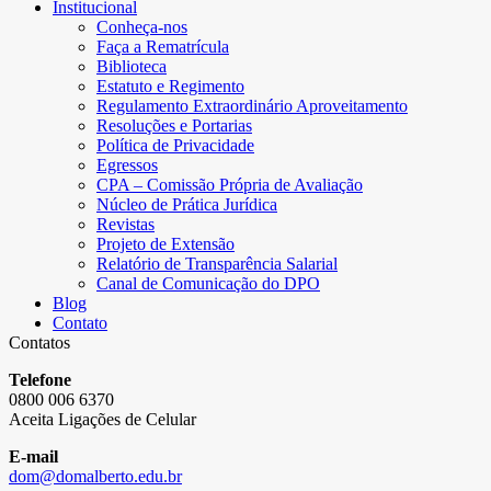
Institucional
Conheça-nos
Faça a Rematrícula
Biblioteca
Estatuto e Regimento
Regulamento Extraordinário Aproveitamento
Resoluções e Portarias
Política de Privacidade
Egressos
CPA – Comissão Própria de Avaliação
Núcleo de Prática Jurídica
Revistas
Projeto de Extensão
Relatório de Transparência Salarial
Canal de Comunicação do DPO
Blog
Contato
Contatos
Telefone
0800 006 6370
Aceita Ligações de Celular
E-mail
dom@domalberto.edu.br