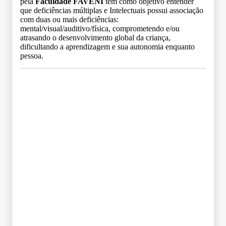
pela
Faculdade FAVENI
tem como objetivo entender
que deficiências múltiplas e Intelectuais possui associação
com duas ou mais deficiências:
mental/visual/auditivo/física, comprometendo e/ou
atrasando o desenvolvimento global da criança,
dificultando a aprendizagem e sua autonomia enquanto
pessoa.
Grade Curricular